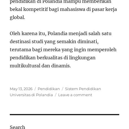
pendidikan di Polandia mampu memberikan
bekal kompetitif bagi mahasiswa di pasar kerja
global.
Oleh karena itu, Polandia menjadi salah satu
destinasi studi yang semakin diminati,
terutama bagi mereka yang ingin memperoleh
pendidikan berkualitas di lingkungan
multikultural dan dinamis.
Posted
Categories
Tags
May 13, 2026
Pendidikan
Sistem Pendidikan
on
on
Universitas di Polandia
Leave a comment
Sistem
Pendidikan
Universitas
di
Polandia
Search