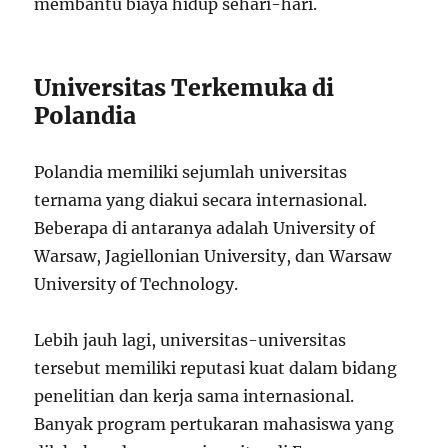
membantu biaya hidup sehari-hari.
Universitas Terkemuka di
Polandia
Polandia memiliki sejumlah universitas
ternama yang diakui secara internasional.
Beberapa di antaranya adalah University of
Warsaw, Jagiellonian University, dan Warsaw
University of Technology.
Lebih jauh lagi, universitas-universitas
tersebut memiliki reputasi kuat dalam bidang
penelitian dan kerja sama internasional.
Banyak program pertukaran mahasiswa yang