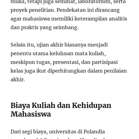
muka, tetapi juga seminar, laboratorium, serta
proyek penelitian. Pendekatan ini dirancang
agar mahasiswa memiliki keterampilan analitis
dan praktis yang seimbang.
Selain itu, ujian akhir biasanya menjadi
penentu utama kelulusan mata kuliah,
meskipun tugas, presentasi, dan partisipasi
kelas juga ikut diperhitungkan dalam penilaian
akhir.
Biaya Kuliah dan Kehidupan
Mahasiswa
Dari segi biaya, universitas di Polandia