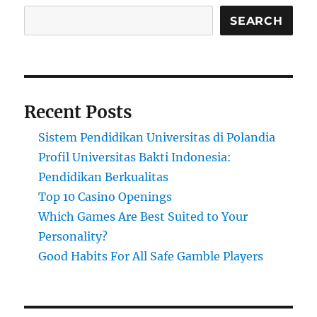
SEARCH
Recent Posts
Sistem Pendidikan Universitas di Polandia
Profil Universitas Bakti Indonesia:
Pendidikan Berkualitas
Top 10 Casino Openings
Which Games Are Best Suited to Your
Personality?
Good Habits For All Safe Gamble Players