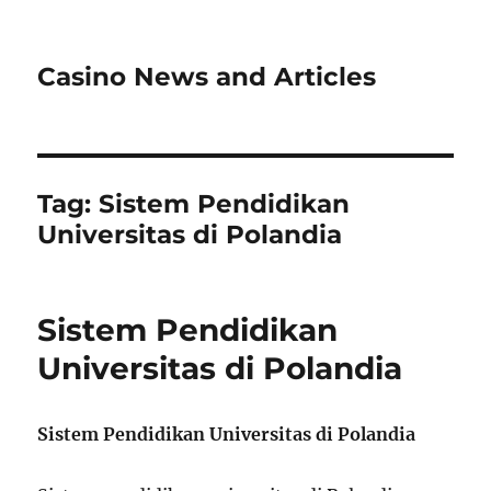
Casino News and Articles
Tag:
Sistem Pendidikan
Universitas di Polandia
Sistem Pendidikan
Universitas di Polandia
Sistem Pendidikan Universitas di Polandia